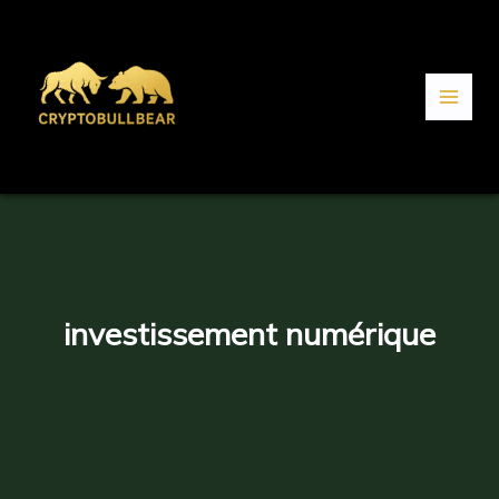
Aller
au
contenu
investissement numérique