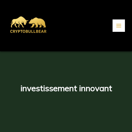
Aller
au
contenu
investissement innovant