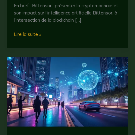
En bref : Bittensor : présenter la cryptomonnaie et
son impact sur l’intelligence artificielle Bittensor, à
l’intersection de la blockchain […]
Bittensor
Lire la suite »
:
comment
cette
cryptomonnaie
redéfinit
l’intelligence
artificielle
en
2025
?