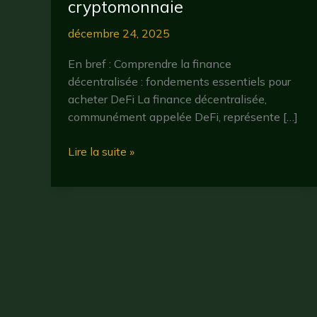
cryptomonnaie
décembre 24, 2025
En bref : Comprendre la finance
décentralisée : fondements essentiels pour
acheter DeFi La finance décentralisée,
communément appelée DeFi, représente […]
Acheter
Lire la suite »
DeFi
en
2025
:
guide
complet
pour
investir
dans