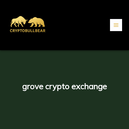
Aller
au
contenu
grove crypto exchange