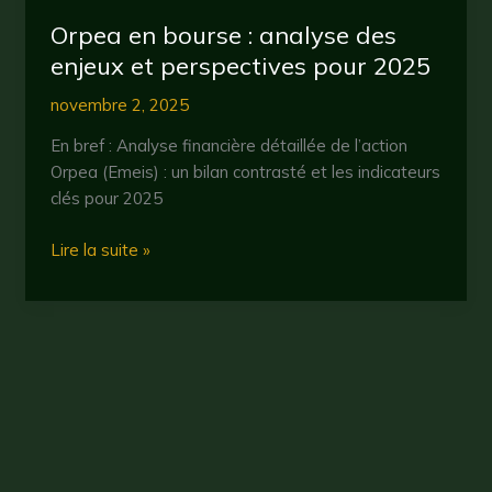
perspectives
Orpea en bourse : analyse des
enjeux et perspectives pour 2025
novembre 2, 2025
En bref : Analyse financière détaillée de l’action
Orpea (Emeis) : un bilan contrasté et les indicateurs
clés pour 2025
Orpea
Lire la suite »
en
bourse
:
analyse
des
enjeux
et
perspectives
Droit d'auteur © 2026 CryptoBullBear
pour