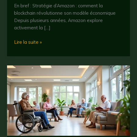
En bref : Stratégie d’Amazon : comment la
blockchain révolutionne son modèle économique
Depuis plusieurs années, Amazon explore
activement la […]
Comment
Lire la suite »
amazon
se
lance
dans
la
crypto
monnaie
en
2025
:
enjeux
et