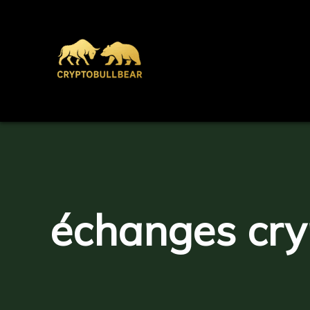
Aller
au
contenu
échanges cry