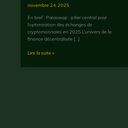
novembre 24, 2025
En bref : Paraswap : pilier central pour
l’optimisation des échanges de
cryptomonnaies en 2025 L’univers de la
finance décentralisée […]
Paraswap
Lire la suite »
:
comment
optimiser
vos
échanges
de
cryptomonnaies
en
2025
?