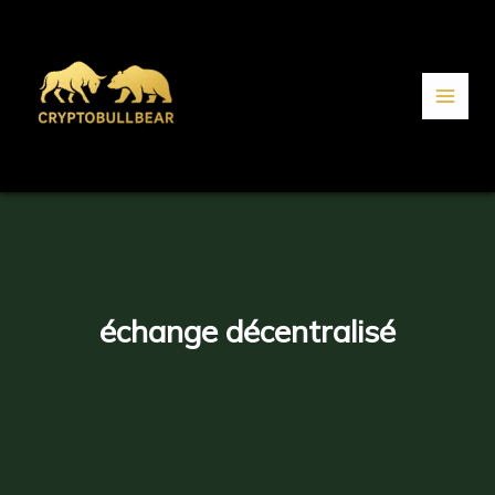
Aller
au
contenu
échange décentralisé