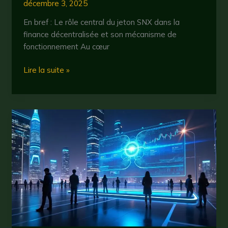
décembre 3, 2025
En bref : Le rôle central du jeton SNX dans la
finance décentralisée et son mécanisme de
fonctionnement Au cœur
Synthetix
Lire la suite »
:
comprendre
le
rôle
de
ce
protocole
dans
la
finance
décentralisée
en