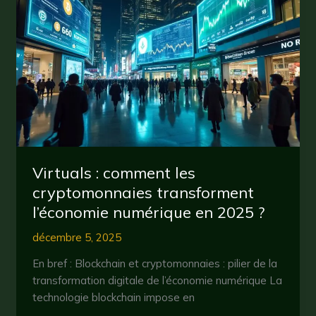
pourquoi
ces
cryptomonnaies
amusantes
attirent
autant
d’investisseurs
?
Virtuals : comment les
cryptomonnaies transforment
l’économie numérique en 2025 ?
décembre 5, 2025
En bref : Blockchain et cryptomonnaies : pilier de la
transformation digitale de l’économie numérique La
technologie blockchain impose en