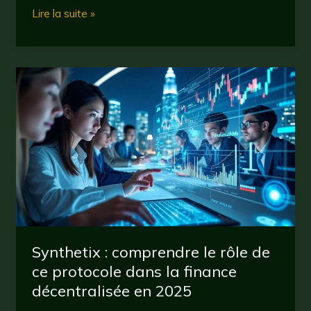
Virtuals
Lire la suite »
:
comment
les
cryptomonnaies
transforment
l’économie
numérique
en
2025
?
Synthetix : comprendre le rôle de
ce protocole dans la finance
décentralisée en 2025