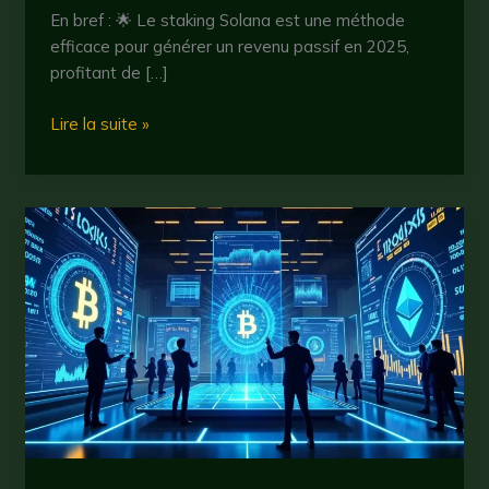
En bref : 🌟 Le staking Solana est une méthode
efficace pour générer un revenu passif en 2025,
profitant de […]
Staking
Lire la suite »
solana
en
2025
:
comment
maximiser
ses
gains
avec
les
cryptomonnaies