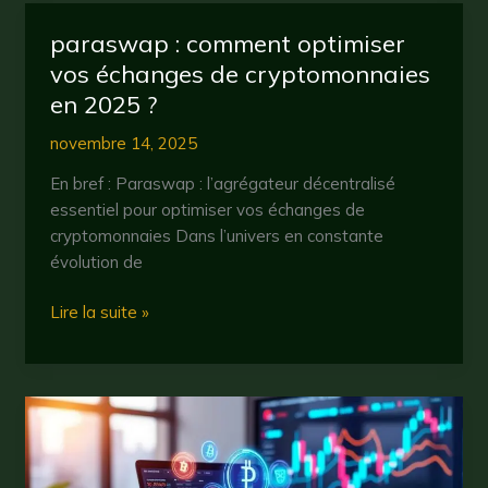
comment
paraswap : comment optimiser
maximiser
vos échanges de cryptomonnaies
vos
en 2025 ?
profits
en
novembre 14, 2025
2025
?
En bref : Paraswap : l’agrégateur décentralisé
essentiel pour optimiser vos échanges de
cryptomonnaies Dans l’univers en constante
évolution de
paraswap
Lire la suite »
:
comment
optimiser
vos
échanges
de