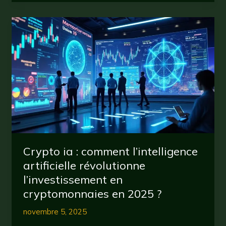
les
nuls
:
guide
essentiel
pour
comprendre
et
investir
en
2025
Crypto ia : comment l’intelligence
artificielle révolutionne
l’investissement en
cryptomonnaies en 2025 ?
novembre 5, 2025