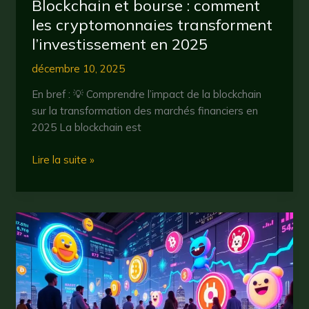
Blockchain et bourse : comment
les cryptomonnaies transforment
l’investissement en 2025
décembre 10, 2025
En bref : 💡 Comprendre l’impact de la blockchain
sur la transformation des marchés financiers en
2025 La blockchain est
Blockchain
Lire la suite »
et
bourse
:
comment
les
cryptomonnaies
transforment
l’investissement
en