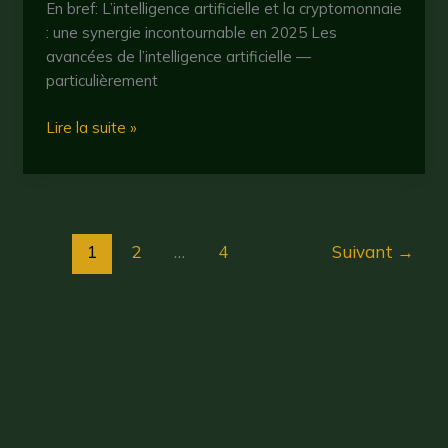
En bref: L’intelligence artificielle et la cryptomonnaie
: une synergie incontournable en 2025 Les
avancées de l’intelligence artificielle —
particulièrement
Crypto
Lire la suite »
ia
:
comment
l’intelligence
artificielle
1
2
…
4
Suivant
→
révolutionne
l’investissement
en
cryptomonnaies
en
2025
Droit d'auteur © 2026 CryptoBullBear
?