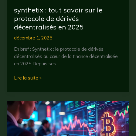
2025
synthetix : tout savoir sur le
protocole de dérivés
décentralisés en 2025
décembre 1, 2025
En bref : Synthetix : le protocole de dérivés
décentralisés au cœur de la finance décentralisée
en 2025 Depuis ses
synthetix
Lire la suite »
:
tout
savoir
sur
le
protocole
de
dérivés