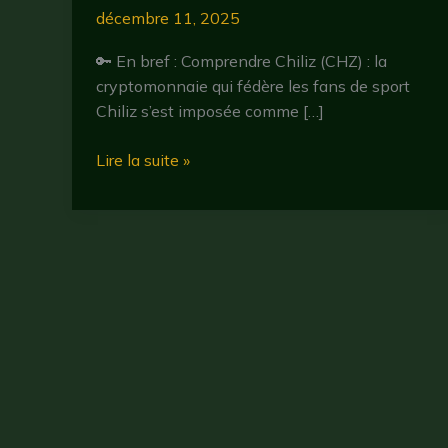
décembre 11, 2025
🔑 En bref : Comprendre Chiliz (CHZ) : la
cryptomonnaie qui fédère les fans de sport
Chiliz s’est imposée comme […]
Chiliz
Lire la suite »
(CHZ)
:
tout
savoir
sur
la
cryptomonnaie
dédiée
au
sport
en