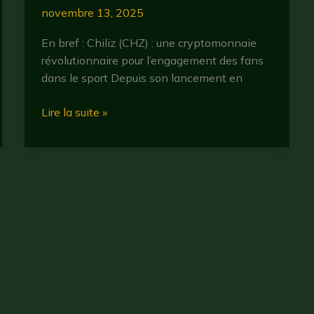
novembre 13, 2025
En bref : Chiliz (CHZ) : une cryptomonnaie
révolutionnaire pour l’engagement des fans
dans le sport Depuis son lancement en
Chiliz
Lire la suite »
(CHZ) :
tout
savoir
sur
la
cryptomonnaie
dédiée
au
sport
en
2025
Droit d'auteur © 2026 CryptoBullBear