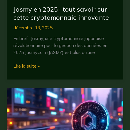
Jasmy en 2025 : tout savoir sur
cette cryptomonnaie innovante
décembre 13, 2025
En bref : Jasmy, une cryptomonnaie japonaise
révolutionnaire pour la gestion des données en
2025 JasmyCoin (JASMY) est plus qu’une
Jasmy
Lire la suite »
en
2025
:
tout
savoir
sur
cette
cryptomonnaie
innovante