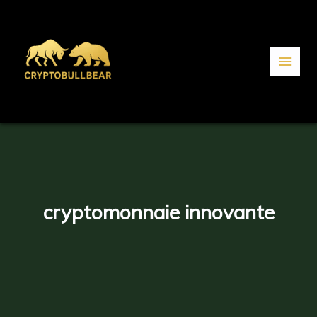
Aller
au
contenu
cryptomonnaie innovante