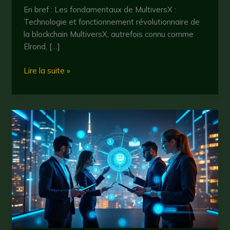
En bref : Les fondamentaux de MultiversX :
Technologie et fonctionnement révolutionnaire de
la blockchain MultiversX, autrefois connu comme
Elrond, […]
Multiversx
Lire la suite »
:
tout
savoir
sur
la
cryptomonnaie
innovante
en
2025