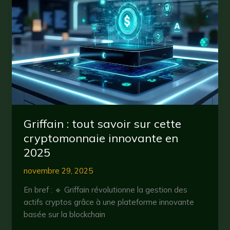
sur
cette
cryptomonnaie
innovante
en
2025
Griffain : tout savoir sur cette
cryptomonnaie innovante en
2025
novembre 29, 2025
En bref : 🔹 Griffain révolutionne la gestion des
actifs cryptos grâce à une plateforme innovante
basée sur la blockchain