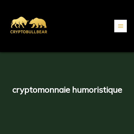
Aller
au
contenu
cryptomonnaie humoristique