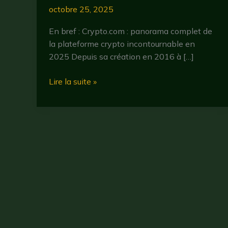
octobre 25, 2025
En bref : Crypto.com : panorama complet de
la plateforme crypto incontournable en
2025 Depuis sa création en 2016 à […]
Cryptocom
Lire la suite »
en
2025
:
tout
ce
qu’il
faut
savoir
sur
la
plateforme