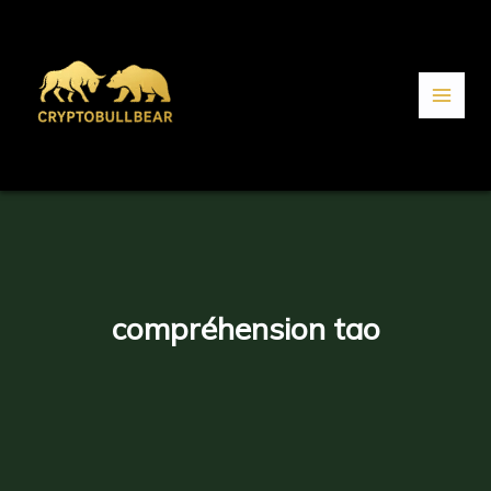
Aller
au
contenu
compréhension tao