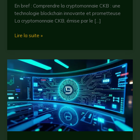
En bref : Comprendre la cryptomonnaie CKB : une
technologie blockchain innovante et prometteuse
La cryptomonnaie CKB, émise par le […]
ckb
Lire la suite »
:
tout
savoir
sur
la
cryptomonnaie
prometteuse
en
2025