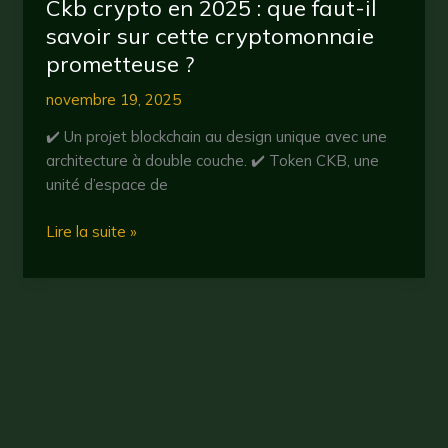
Ckb crypto en 2025 : que faut-il
savoir sur cette cryptomonnaie
prometteuse ?
novembre 19, 2025
✔️ Un projet blockchain au design unique avec une
architecture à double couche. ✔️ Token CKB, une
unité d’espace de
Ckb
Lire la suite »
crypto
en
2025
:
que
faut-
il
savoir
Droit d'auteur © 2026 CryptoBullBear
sur