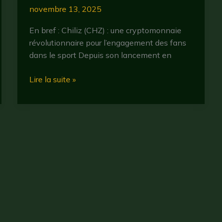
novembre 13, 2025
En bref : Chiliz (CHZ) : une cryptomonnaie
révolutionnaire pour l’engagement des fans
dans le sport Depuis son lancement en
Chiliz
Lire la suite »
(CHZ) :
tout
savoir
sur
la
cryptomonnaie
dédiée
au
sport
en
2025
Droit d'auteur © 2026 CryptoBullBear