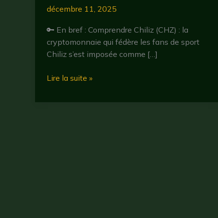
décembre 11, 2025
🔑 En bref : Comprendre Chiliz (CHZ) : la
cryptomonnaie qui fédère les fans de sport
Chiliz s’est imposée comme […]
Chiliz
Lire la suite »
(CHZ)
:
tout
savoir
sur
la
cryptomonnaie
dédiée
au
sport
en