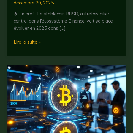
décembre 20, 2025
🌟 En bref : Le stablecoin BUSD, autrefois pilier
central dans l’écosystème Binance, voit sa place
évoluer en 2025 dans […]
busd
Lire la suite »
en
2025
:
tout
savoir
sur
le
stablecoin
de
binance
et
ses