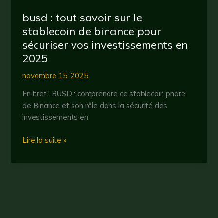
avantages
pour
busd : tout savoir sur le
les
stablecoin de binance pour
investisseurs
sécuriser vos investissements en
en
2025
cryptomonnaie
novembre 15, 2025
En bref : BUSD : comprendre ce stablecoin phare
de Binance et son rôle dans la sécurité des
investissements en
busd
Lire la suite »
:
tout
savoir
sur
le
stablecoin