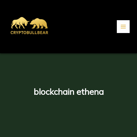
Aller
au
contenu
blockchain ethena