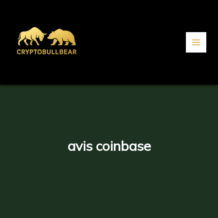
Aller
au
contenu
avis coinbase