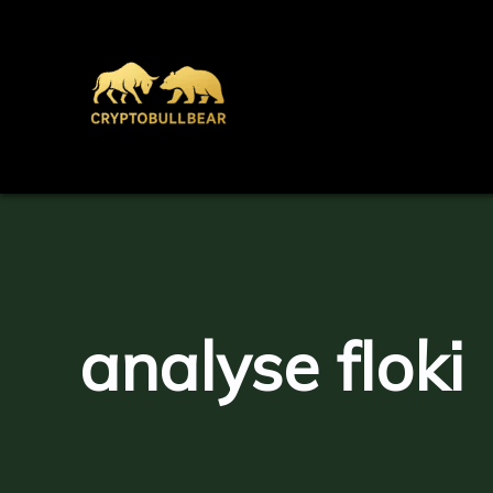
Aller
au
contenu
analyse floki