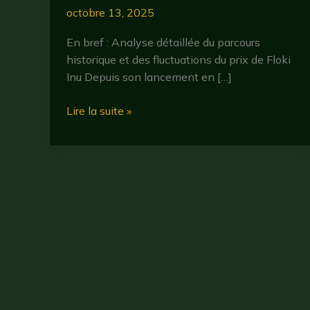
octobre 13, 2025
En bref : Analyse détaillée du parcours
historique et des fluctuations du prix de Floki
Inu Depuis son lancement en […]
Floki
Lire la suite »
crypto
:
analyse,
potentiel
et
actualités
en
2025