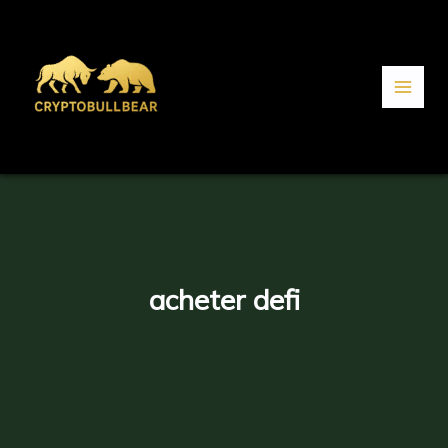
Aller
au
contenu
acheter defi